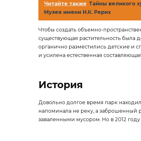
Читайте также
Тайны великого х
Музея имени Н.К. Рерих
Чтобы создать объемно-пространствен
существующая растительность была д
органично разместились детские и с
и усилена естественная составляющая 
История
Довольно долгое время парк находил
напоминала не реку, а заброшенный 
заваленными мусором. Но в 2012 году