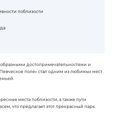
ивности поблизости
ода
нообразными достопримечательностями и
«Певческое поле» стал одним из любимых мест
емьей.
ресные места поблизости, а также пути
всем, что предлагает этот прекрасный парк.