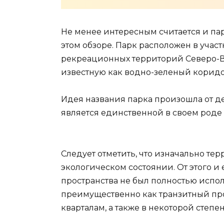
Не менее интересным считается и пар
этом обзоре. Парк расположен в учас
рекреационных территорий Северо-В
известную как водно-зеленый коридо
Идея названия парка произошла от де
является единственной в своем роде 
Следует отметить, что изначально те
экологическом состоянии. От этого и
пространства не был полностью испол
преимущественно как транзитный про
кварталам, а также в некоторой степе