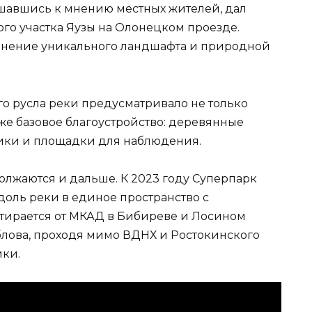
шавшись к мнению местных жителей, дал
го участка Яузы на Олонецком проезде.
анение уникального ландшафта и природной
го русла реки предусматривало не только
кже базовое благоустройство: деревянные
ики и площадки для наблюдения.
олжаются и дальше. К 2023 году Суперпарк
доль реки в единое пространство с
тирается от МКАД в Бибиреве и Лосином
лова, проходя мимо ВДНХ и Ростокинского
ики.