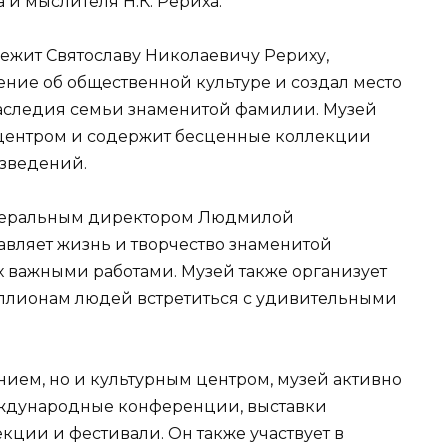
и мыслителя Н.К. Рериха.
ежит Святославу Николаевичу Рериху,
ние об общественной культуре и создал место
наследия семьи знаменитой фамилии. Музей
центром и содержит бесценные коллекции
зведений.
енеральным директором Людмилой
вляет жизнь и творчество знаменитой
х важными работами. Музей также организует
ллионам людей встретиться с удивительными
ием, но и культурным центром, музей активно
еждународные конференции, выставки
кции и фестивали. Он также участвует в