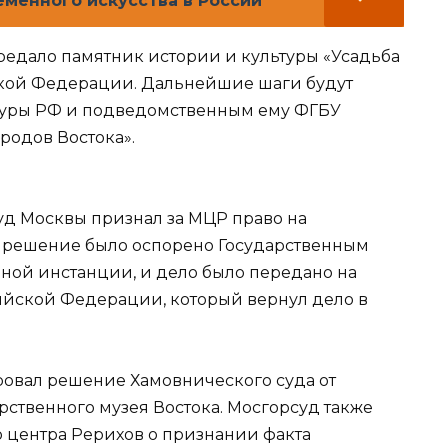
менного искусства в России
редало памятник истории и культуры «Усадьба
ской Федерации. Дальнейшие шаги будут
туры РФ и подведомственным ему ФГБУ
родов Востока».
уд Москвы признал за МЦР право на
о решение было оспорено Государственным
ной инстанции, и дело было передано на
ийской Федерации, который вернул дело в
ровал решение Хамовнического суда от
дарственного музея Востока. Мосгорсуд также
 центра Рерихов о признании факта