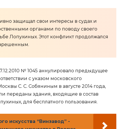
вно защищал свои интересы в судах и
арственными органами по поводу своего
ьбе Лопухиных. Этот конфликт продолжался
азрешенным.
17.12.2010 № 1045 аннулировало предыдущее
 соответствии с указом московского
сквы С. С. Собяниным в августе 2014 года,
и переданы здания, входящие в состав
пухиных, для бесплатного пользования.
го искусства “Винзавод” -