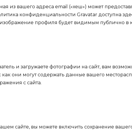
я из вашего адреса email («хеш») может предоставл
итика конфиденциальности Gravatar доступна здесь: h
изображение профиля будет видимым публично в к
тель и загружаете фотографии на сайт, вам возможн
к как они могут содержать данные вашего месторас
ражения с сайта.
ашем сайте, вы можете включить сохранение вашего 