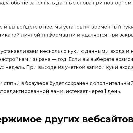
тва, чтобы не заполнять данные снова при повторно
айте и вы войдете в неё, мы установим временный к
никакой личной информации и удаляется при закры
 устанавливаем несколько куки с данными входа и 
с настройками экрана — год. Если вы выберете возмо
ух недель. При выходе из учетной записи куки входа
статьи в браузере будет сохранен дополнительный
отредактированной вами, истекает через 1 день.
ержимое других вебсайто