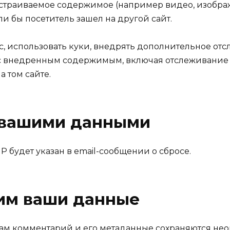
 встраиваемое содержимое (например видео, изображ
ли бы посетитель зашел на другой сайт.
ас, использовать куки, внедрять дополнительное от
 внедренным содержимым, включая отслеживание в
а том сайте.
 вашими данными
IP будет указан в email-сообщении о сбросе.
ним ваши данные
сам комментарий и его метаданные сохраняются нео