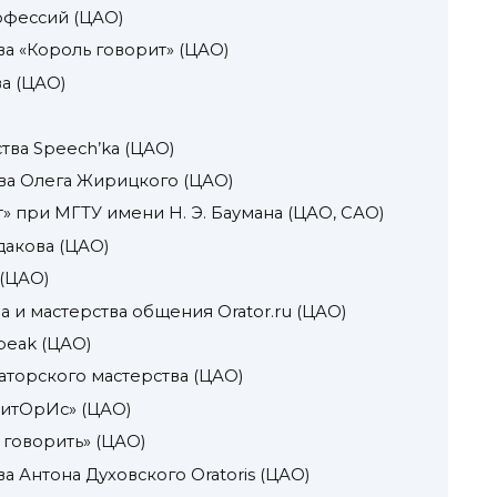
фессий (ЦАО)
а «Король говорит» (ЦАО)
а (ЦАО)
тва Speech’ka (ЦАО)
ва Олега Жирицкого (ЦАО)
» при МГТУ имени Н. Э. Баумана (ЦАО, САО)
акова (ЦАО)
 (ЦАО)
а и мастерства общения Orator.ru (ЦАО)
peak (ЦАО)
аторского мастерства (ЦАО)
РитОрИс» (ЦАО)
 говорить» (ЦАО)
а Антона Духовского Oratoris (ЦАО)