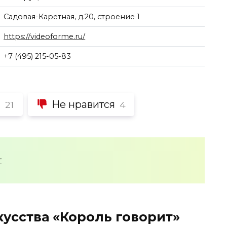
Садовая-Каретная, д.20, строение 1
https://videoforme.ru/
+7 (495) 215-05-83
я
Не нравится
21
4
т
усства «Король говорит»