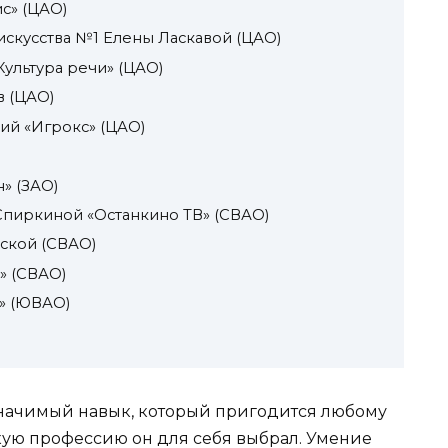
с» (ЦАО)
искусства №1 Елены Ласкавой (ЦАО)
ультура речи» (ЦАО)
 (ЦАО)
ий «Игрокс» (ЦАО)
» (ЗАО)
пиркиной «Останкино ТВ» (СВАО)
ской (СВАО)
» (СВАО)
» (ЮВАО)
значимый навык, который пригодится любому
какую профессию он для себя выбрал. Умение