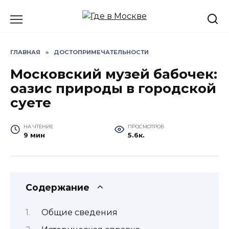
Перейти
к
содержанию
ГЛАВНАЯ
»
ДОСТОПРИМЕЧАТЕЛЬНОСТИ
Московский музей бабочек:
оазис природы в городской
суете
НА ЧТЕНИЕ
ПРОСМОТРОВ
9 мин
5.6к.
Содержание
Общие сведения