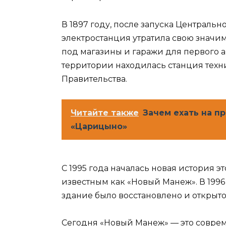
В 1897 году, после запуска Центральн
электростанция утратила свою значи
под магазины и гаражи для первого ав
территории находилась станция тех
Правительства.
Читайте также
Зачем ехать на п
«Царицыно»
С 1995 года началась новая история э
известным как «Новый Манеж». В 1996
здание было восстановлено и открыто 
Сегодня «Новый Манеж» — это совр