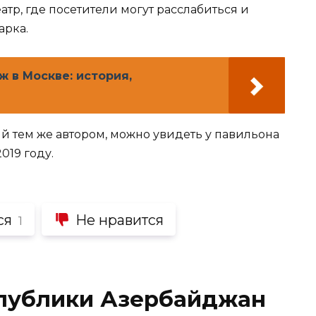
тр, где посетители могут расслабиться и
арка.
 в Москве: история,
й тем же автором, можно увидеть у павильона
019 году.
ся
Не нравится
1
публики Азербайджан